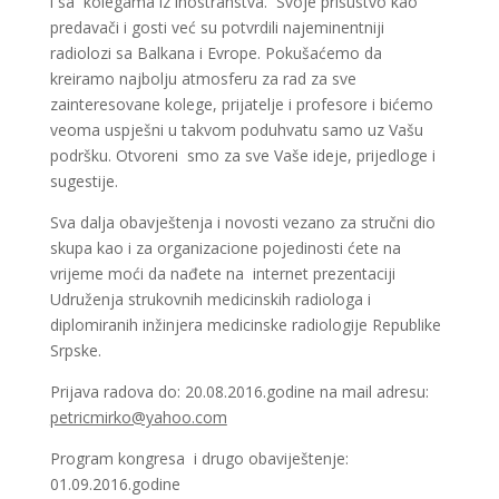
i sa kolegama iz inostranstva. Svoje prisustvo kao
predavači i gosti već su potvrdili najeminentniji
radiolozi sa Balkana i Evrope. Pokušaćemo da
kreiramo najbolju atmosferu za rad za sve
zainteresovane kolege, prijatelje i profesore i bićemo
veoma uspješni u takvom poduhvatu samo uz Vašu
podršku. Otvoreni smo za sve Vaše ideje, prijedloge i
sugestije.
Sva dalja obavještenja i novosti vezano za stručni dio
skupa kao i za organizacione pojedinosti ćete na
vrijeme moći da nađete na internet prezentaciji
Udruženja strukovnih medicinskih radiologa i
diplomiranih inžinjera medicinske radiologije Republike
Srpske.
Prijava radova do: 20.08.2016.godine na mail adresu:
petricmirko@yahoo.com
Program kongresa i drugo obaviještenje:
01.09.2016.godine