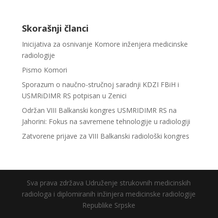
Skorašnji članci
Inicijativa za osnivanje Komore inženjera medicinske
radiologije
Pismo Komori
Sporazum o naučno-stručnoj saradnji KDZI FBiH i
USMRiDIMR RS potpisan u Zenici
Održan VIII Balkanski kongres USMRIDIMR RS na
Jahorini: Fokus na savremene tehnologije u radiologiji
Zatvorene prijave za VIII Balkanski radiološki kongres
Sva prava zdržava Udruženje strukovnih medicinskih
radiologa i diplomiranih inžinjera medicinske radiologije
Republike Srpske