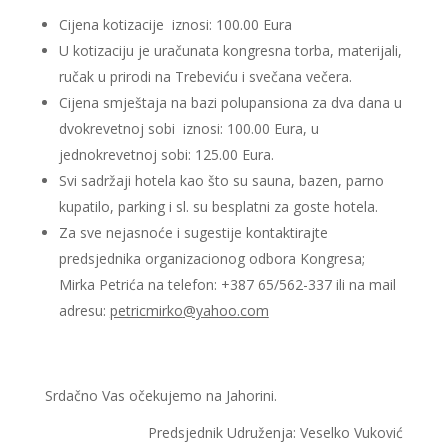
Cijena kotizacije iznosi: 100.00 Eura
U kotizaciju je uračunata kongresna torba, materijali,
ručak u prirodi na Trebeviću i svečana večera.
Cijena smještaja na bazi polupansiona za dva dana u
dvokrevetnoj sobi iznosi: 100.00 Eura, u
jednokrevetnoj sobi: 125.00 Eura.
Svi sadržaji hotela kao što su sauna, bazen, parno
kupatilo, parking i sl. su besplatni za goste hotela.
Za sve nejasnoće i sugestije kontaktirajte
predsjednika organizacionog odbora Kongresa;
Mirka Petrića na telefon: +387 65/562-337 ili na mail
adresu:
petricmirko
@yahoo.com
Srdačno Vas očekujemo na Jahorini.
Predsjednik Udruženja: Veselko Vuković