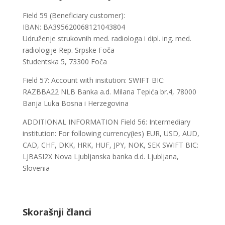
Field 59 (Beneficiary customer):
IBAN: BA395620068121043804
Udruženje strukovnih med. radiologa i dipl. ing. med.
radiologije Rep. Srpske Foča
Studentska 5, 73300 Foča
Field 57: Account with insitution: SWIFT BIC:
RAZBBA22 NLB Banka a.d. Milana Tepića br.4, 78000
Banja Luka Bosna i Herzegovina
ADDITIONAL INFORMATION Field 56: Intermediary
institution: For following currency(ies) EUR, USD, AUD,
CAD, CHF, DKK, HRK, HUF, JPY, NOK, SEK SWIFT BIC:
LJBASI2X Nova Ljubljanska banka d.d. Ljubljana,
Slovenia
Skorašnji članci