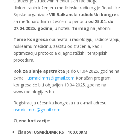
Udruženje strukovnih medicinskih radiologa i
diplomiranih inženjera medicinske radiologije Republike
Srpske organizuje
VIII Balkanski radiološki kongres
sa međunarodnim učešćem u periodu
od 25.04. do
27.04.2025. godine
, u hotelu
Termag
na Jahorini.
Teme kongresa
obuhvataju radiologiju, radioterapiju,
nuklearnu medicinu, zaštitu od zračenja, kao i
optimizaciju protokola dijagnostičkih i terapijskih
procedura.
Rok za slanje apstrakta
je do 01.04.2025. godine na
e-mail:
usmridimrrs@gmail.com
Konačan program
kongresa će biti objavljen 10.04.2025. godine na
www.radiologijars.ba
Registracija učesnika kongresa na e-mail adresu:
usmridimrrs@gmail.com
Cijene kotizacije:
članovi USMRiDIMR RS 100,00KM